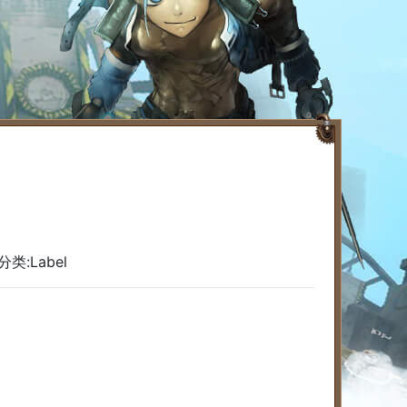
类:
Label